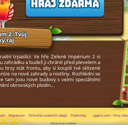
m 2: Tvůj
ý ráj
radní trpaslíci: Ve hře Zelené Impérium 2 si
u zahrádku a budeš ji chránit před plevelem a
u brzy stát frontu, aby si koupili tvé sklizené
peníze na nové zahrady a rostliny. Rozhlédni se
že tam jsou nové budovy s velmi speciálními
chtění obrovských plodin…
rum
Impresum
Ochrana osobních údajů
Podmínky
upjers.com - Hraj zda
Spravovat cookies