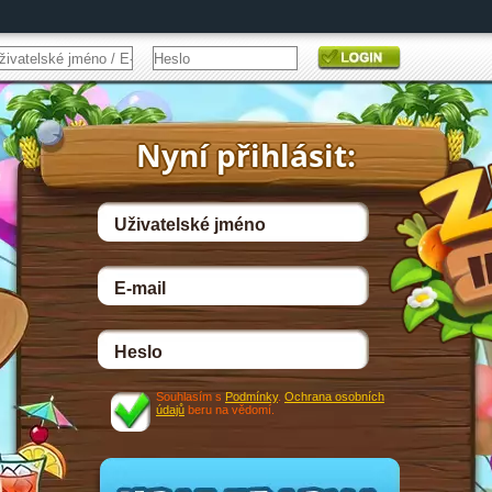
Souhlasím s
Podmínky
.
Ochrana osobních
údajů
beru na vědomí.