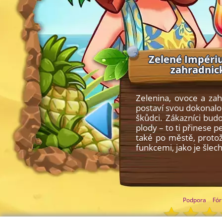
Zelené Impériu
zahradnick
Zelenina, ovoce a zah
postaví svou dokonalo
škůdci. Zákazníci budo
plody – to ti přinese 
také po městě, proto
funkcemi, jako je šle
Podpora
Fó