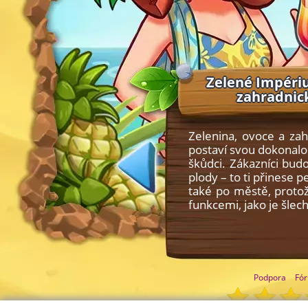
Zelené Impériu
zahradnick
Zelenina, ovoce a zah
postaví svou dokonalo
škůdci. Zákazníci budo
plody – to ti přinese 
také po městě, proto
funkcemi, jako je šle
Podpora
Fó