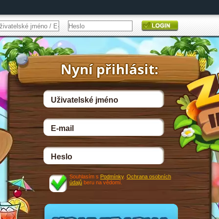
Souhlasím s
Podmínky
.
Ochrana osobních
údajů
beru na vědomí.