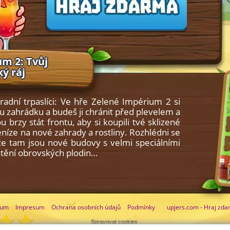
m 2: Tvůj
ý ráj
radní trpaslíci: Ve hře Zelené Impérium 2 si
u zahrádku a budeš ji chránit před plevelem a
u brzy stát frontu, aby si koupili tvé sklizené
peníze na nové zahrady a rostliny. Rozhlédni se
že tam jsou nové budovy s velmi speciálními
chtění obrovských plodin…
rum
Impresum
Ochrana osobních údajů
Podmínky
upjers.com - Hraj zda
Spravovat cookies