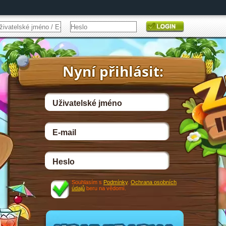
Souhlasím s
Podmínky
.
Ochrana osobních
údajů
beru na vědomí.