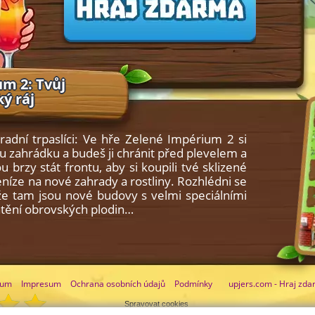
m 2: Tvůj
ý ráj
radní trpaslíci: Ve hře Zelené Impérium 2 si
u zahrádku a budeš ji chránit před plevelem a
u brzy stát frontu, aby si koupili tvé sklizené
peníze na nové zahrady a rostliny. Rozhlédni se
že tam jsou nové budovy s velmi speciálními
chtění obrovských plodin…
rum
Impresum
Ochrana osobních údajů
Podmínky
upjers.com - Hraj zda
Spravovat cookies