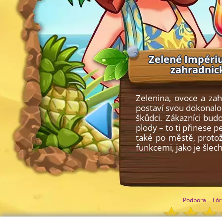
Zelené Impériu
zahradnick
Zelenina, ovoce a zah
postaví svou dokonalo
škůdci. Zákazníci budo
plody – to ti přinese 
také po městě, proto
funkcemi, jako je šle
Podpora
Fó