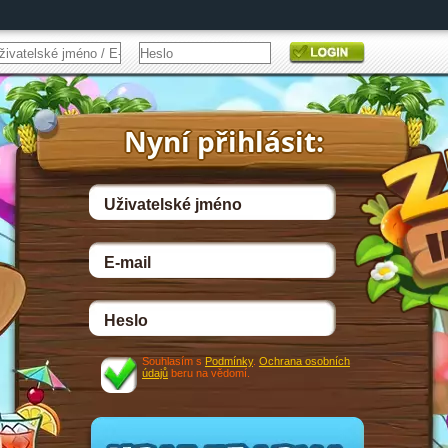
Souhlasím s
Podmínky
.
Ochrana osobních
údajů
beru na vědomí.