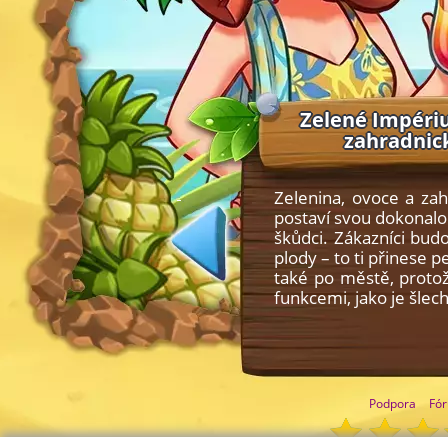
Zelené Impériu
zahradnick
Zelenina, ovoce a zah
postaví svou dokonalo
škůdci. Zákazníci budo
plody – to ti přinese 
také po městě, proto
funkcemi, jako je šle
Podpora
Fó